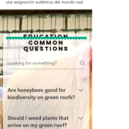
una asignación auténtica del mundo real.
Education
Common
Questions
Are honeybees good for
biodiversity on green roofs?
Honeybees are beneficial for
pollinating crops and producing
Should I weed plants that
honey, and they are a great
arrive on my green roof?